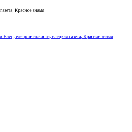
газета, Красное знамя
и Елец, елецкие новости, елецкая газета, Красное знамя