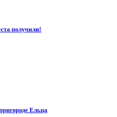
еста получили!
пригороде Ельца