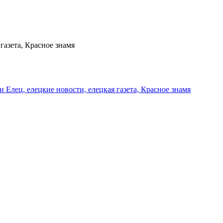
газета, Красное знамя
и Елец, елецкие новости, елецкая газета, Красное знамя