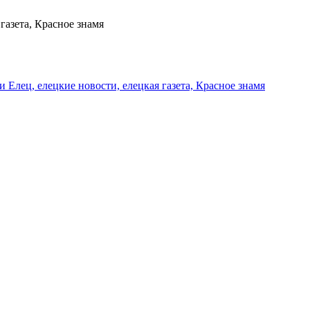
газета, Красное знамя
и Елец, елецкие новости, елецкая газета, Красное знамя