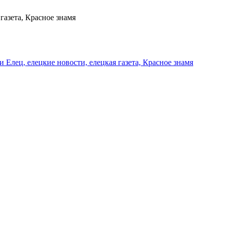
газета, Красное знамя
и Елец, елецкие новости, елецкая газета, Красное знамя