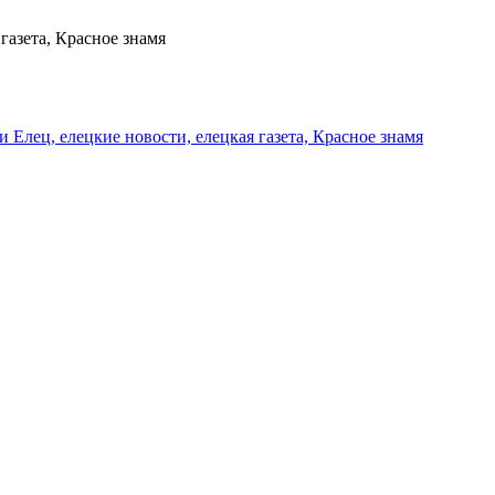
газета, Красное знамя
и Елец, елецкие новости, елецкая газета, Красное знамя