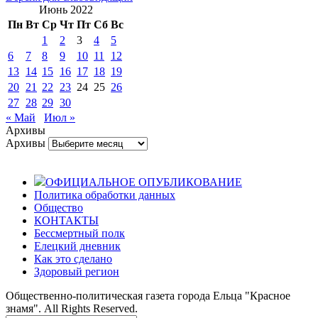
Июнь 2022
Пн
Вт
Ср
Чт
Пт
Сб
Вс
1
2
3
4
5
6
7
8
9
10
11
12
13
14
15
16
17
18
19
20
21
22
23
24
25
26
27
28
29
30
« Май
Июл »
Архивы
Архивы
ОФИЦИАЛЬНОЕ ОПУБЛИКОВАНИЕ
Политика обработки данных
Общество
КОНТАКТЫ
Бессмертный полк
Елецкий дневник
Как это сделано
Здоровый регион
Общественно-политическая газета города Ельца "Красное
знамя". All Rights Reserved.