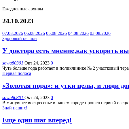
Ежедневные архивы
24.10.2023
07.08.2026
06.08.2026
05.08.2026
04.08.2026
03.08.2026
Здоровый регион
У доктора есть мнение,как ускорить в
sowa80301
Окт 24, 2023
0
Чуть больше года работает в поликлинике № 2 участковый тер
Первая полоса
«Золотая пора»: и утки целы, и люди д
sowa80301
Окт 24, 2023
0
В минувшее воскресенье в нашем городе прошел первый елецки
Знай наших!
Еще один шаг вперед!