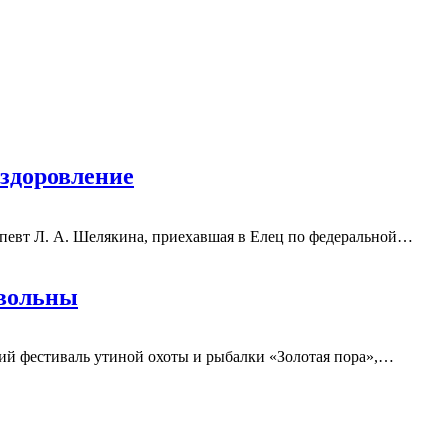
ыздоровление
апевт Л. А. Шелякина, приехавшая в Елец по федеральной
…
овольны
й фестиваль утиной охоты и рыбалки «Золотая пора»,
…