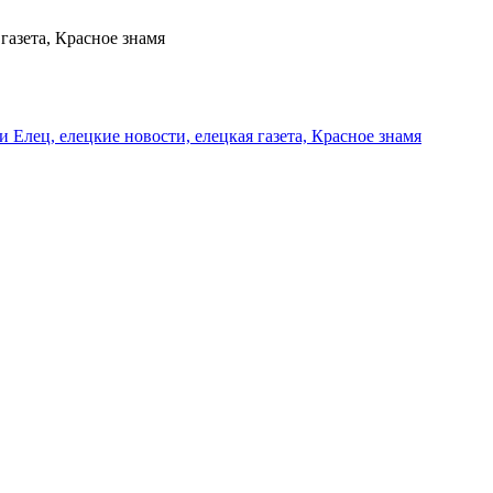
газета, Красное знамя
и Елец, елецкие новости, елецкая газета, Красное знамя