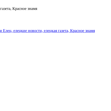
газета, Красное знамя
и Елец, елецкие новости, елецкая газета, Красное знамя