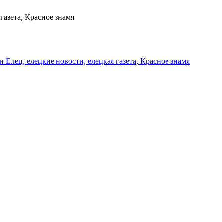
газета, Красное знамя
и Елец, елецкие новости, елецкая газета, Красное знамя