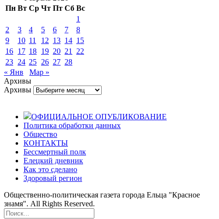
Пн
Вт
Ср
Чт
Пт
Сб
Вс
1
2
3
4
5
6
7
8
9
10
11
12
13
14
15
16
17
18
19
20
21
22
23
24
25
26
27
28
« Янв
Мар »
Архивы
Архивы
ОФИЦИАЛЬНОЕ ОПУБЛИКОВАНИЕ
Политика обработки данных
Общество
КОНТАКТЫ
Бессмертный полк
Елецкий дневник
Как это сделано
Здоровый регион
Общественно-политическая газета города Ельца "Красное
знамя". All Rights Reserved.