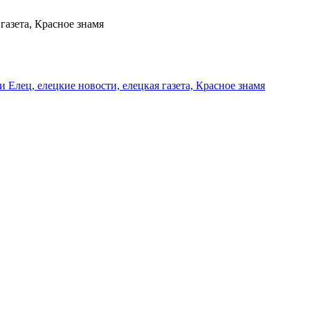
газета, Красное знамя
и Елец, елецкие новости, елецкая газета, Красное знамя