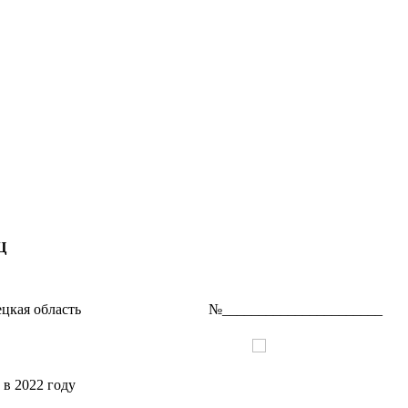
Ц
 Липецкая область №______________________
 в 2022 году