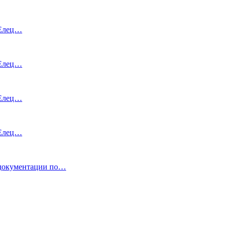
 Елец…
 Елец…
 Елец…
 Елец…
кументации по…