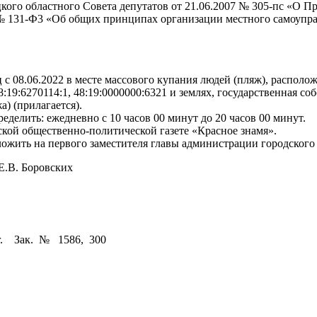
кого областного Совета депутатов от 21.06.2007 № 305-пс «О 
 № 131-Ф3 «Об общих принципах организации местного самоупра
 с 08.06.2022 в месте массового купания людей (пляж), располо
:19:6270114:1, 48:19:0000000:6321 и землях, государственная со
) (прилагается).
еделить: ежедневно с 10 часов 00 минут до 20 часов 00 минут.
кой общественно-политической газете «Красное знамя».
ожить на первого заместителя главы администрации городского
 Боровских
г. Зак. № 1586, 300