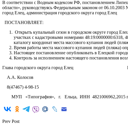
В соответствии с Водным кодексом РФ, постановлением Липец
области», руководствуясь Федеральным законом от 06.10.2003
город Елец, администрация городского округа город Елец
ПОСТАНОВЛЯЕТ:
Открыть купальный сезон в городском округе город Елец
участках с кадастровыми номерами 48:19:0000000:6318, 48
каталогу координат места массового купания людей (пляжа
Время работы места массового купания людей (пляжа) опр
Настоящее постановление опубликовать в Елецкой городс
Контроль за исполнением настоящего постановления возл
Глава городского округа город Елец Е.В.
А.А. Колосов
8(47467) 4-98-15
МУП «Типография», г. Ельца, ИНН 4821006962,2015 
Prev Post