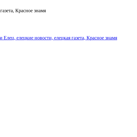
газета, Красное знамя
и Елец, елецкие новости, елецкая газета, Красное знамя