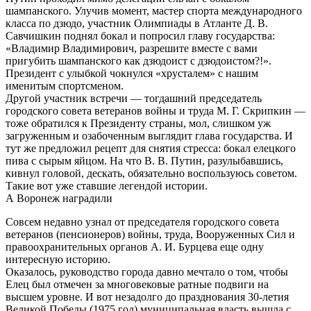
шампанского. Улучив момент, мастер спорта международного
класса по дзюдо, участник Олимпиады в Атланте Д. В.
Савчишкин поднял бокал и попросил главу государства:
«Владимир Владимирович, разрешите вместе с вами
пригубить шампанского как дзюдоист с дзюдоистом?!».
Президент с улыбкой чокнулся «хрусталем» с нашим
именитым спортсменом.
Другой участник встречи — тогдашний председатель
городского совета ветеранов войны и труда М. Г. Скрипкин —
тоже обратился к Президенту страны, мол, слишком уж
загруженным и озабоченным выглядит глава государства. И
тут же предложил рецепт для снятия стресса: бокал елецкого
пива с сырым яйцом. На что В. В. Путин, разулыбавшись,
кивнул головой, дескать, обязательно воспользуюсь советом.
Такие вот уже ставшие легендой истории.
А Воронеж наградили
Совсем недавно узнал от председателя городского совета
ветеранов (пенсионеров) войны, труда, Вооруженных Сил и
правоохранительных органов А. И. Бурцева еще одну
интересную историю.
Оказалось, руководство города давно мечтало о том, чтобы
Елец был отмечен за многовековые ратные подвиги на
высшем уровне. И вот незадолго до празднования 30-летия
Великой Победы (1975 год) муниципальная власть вышла с