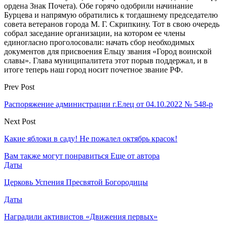
ордена Знак Почета). Обе горячо одобрили начинание
Бурцева и напрямую обратились к тогдашнему председателю
совета ветеранов города М. Г. Скрипкину. Тот в свою очередь
собрал заседание организации, на котором ее члены
единогласно проголосовали: начать сбор необходимых
документов для присвоения Ельцу звания «Город воинской
славы». Глава муниципалитета этот порыв поддержал, и в
итоге теперь наш город носит почетное звание РФ.
Prev Post
Распоряжение администрации г.Елец от 04.10.2022 № 548-р
Next Post
Какие яблоки в саду! Не пожалел октябрь красок!
Вам также могут понравиться
Еще от автора
Даты
Церковь Успения Пресвятой Богородицы
Даты
Наградили активистов «Движения первых»