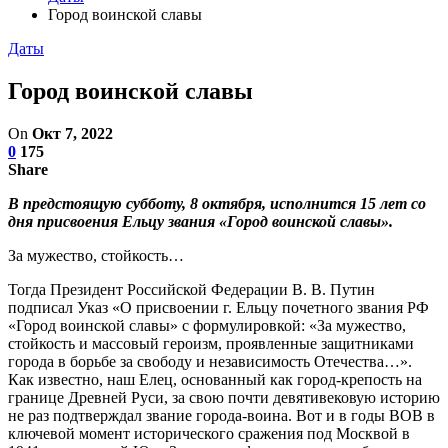
Город воинской славы
Даты
Город воинской славы
On
Окт 7, 2022
0
175
Share
В предстоящую субботу, 8 октября, исполнится 15 лет со
дня присвоения Ельцу звания «Город воинской славы».
За мужество, стойкость…
Тогда Президент Российской Федерации В. В. Путин
подписал Указ «О присвоении г. Ельцу почетного звания РФ
«Город воинской славы» с формулировкой: «За мужество,
стойкость и массовый героизм, проявленные защитниками
города в борьбе за свободу и независимость Отечества…».
Как известно, наш Елец, основанный как город-крепость на
границе Древней Руси, за свою почти девятивековую историю
не раз подтверждал звание города-воина. Вот и в годы ВОВ в
ключевой момент исторического сражения под Москвой в