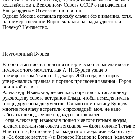
ходатайством к Верховному Совету СССР о награждении
Ельца орденом Отечественной войны.
Однако Москва оставила просьбу ельчан без внимания, хотя,
например, соседний Воронеж такой награды удостоили.
Почему? Неизвестно.
Неугомонный Бурцев
Второй этап восстановления исторической справедливости
начался с того момента, как А. И. Бурцев узнал о
президентском Указе от 1 декабря 2006 года, в котором
утверждались правила и порядок присвоения звания «Город
воинской славы».
Александр Иванович, не мешкая, обратился к тогдашнему
руководству совета ветеранов Ельца, чтобы немедля начать
процедуру сбора документов. Однако инициативу Бурцева
многие поначалу встретили с прохладцей, мол, не надо
забегать вперед, лучше подождать и так далее…
Тогда Александр Иванович пошел к авторитетным людям,
членам президиума совета ветеранов — фронтовичке Татьяне
Никитичне Денисовой (награжденной медалями «За отвагу»
и «За боевые заслуги») и Варваре Ивановне Богдан (кавалеру