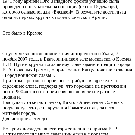
1941 году армией Юго-Западного фронта успешно была
проведена наступательная операция (с 6 по 16 декабря),
которую ознаменовали «Елецкой». В результате достигнута
одна из первых крупных побед Советской Армии.
Это было в Кремле
Спустя месяц после подписания исторического Указа, 7
ноября 2007 года, в Екатерининском зале московского Кремля
В. В. Путин вручил тогдашнему главе администрации города
В. А. Соковых Грамоту о присвоении Ельцу почетного звания
«Город воинской славы».
При этом Президент произнес с трибуны в адрес ельчан
сердечные слова, подчеркнув, что горожане на протяжении
почти 900-летней истории совершали великие ратные
подвиги.
Выступая с ответной речью, Виктор Алексеевич Соковых
подчеркнул, что день вручения Грамоты свят для всех
жителей города.
Две истории-легенды
Во время последовавшего торжест­венного приема В. В.
Путин проходил мимо делегации ельчан с бокалом