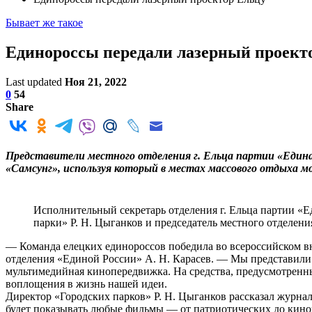
Бывает же такое
Единороссы передали лазерный проект
Last updated
Ноя 21, 2022
0
54
Share
Представители местного отделения г. Ельца партии «Един
«Самсунг», используя который в местах массового отдыха 
Исполнительный секретарь отделения г. Ельца партии «Е
парки» Р. Н. Цыганков и председатель местного отделен
— Команда елецких единороссов победила во всероссийском в
отделения «Единой России» А. Н. Карасев. — Мы представили 
мультимедийная кинопередвижка. На средства, предусмотрен
воплощения в жизнь нашей идеи.
Директор «Городских парков» Р. Н. Цыганков рассказал журна
будет показывать любые фильмы — от патрио­тических до кинор