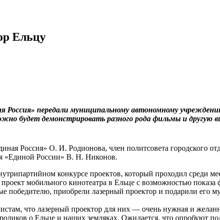
ор Ельцу
ая Россия» передали муниципальному автономному учреждени
можно будет демонстрировать разного рода фильмы и другую в
диная Россия» О. И. Родионова, член политсовета городского о
ия «Единой России» В. Н. Никонов.
нутрипартийном конкурсе проектов, который проходил среди ме
проект мобильного кинотеатра в Ельце с возможностью показа ф
ные победителю, приобрели лазерный проектор и подарили его 
листам, что лазерный проектор для них — очень нужная и жела
оликов о Ельце и наших земляках. Ожидается, что опробуют под