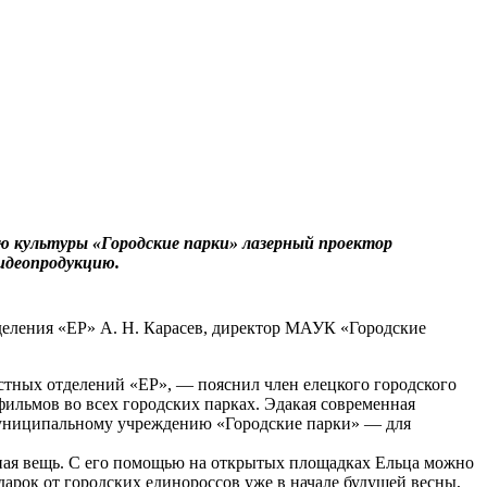
ю культуры «Городские парки» лазерный проектор
идеопродукцию.
тделения «ЕР» А. Н. Карасев, директор МАУК «Городские
стных отделений «ЕР», — пояснил член елецкого городского
ильмов во всех городских парках. Эдакая современная
муниципальному учреждению «Городские парки» — для
нная вещь. С его помощью на открытых площадках Ельца можно
арок от городских единороссов уже в начале будущей весны,