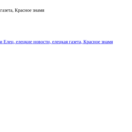
газета, Красное знамя
и Елец, елецкие новости, елецкая газета, Красное знамя