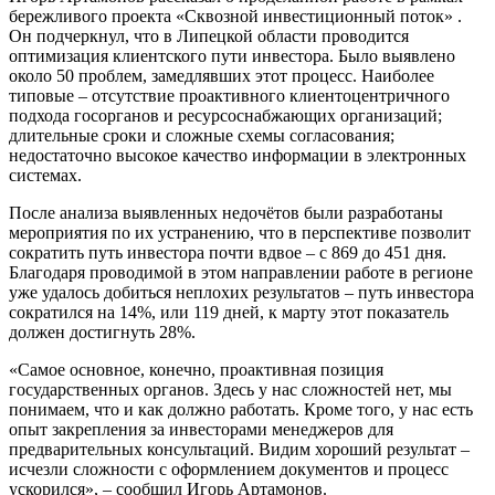
бережливого проекта «Сквозной инвестиционный поток» .
Он подчеркнул, что в Липецкой области проводится
оптимизация клиентского пути инвестора. Было выявлено
около 50 проблем, замедлявших этот процесс. Наиболее
типовые – отсутствие проактивного клиентоцентричного
подхода госорганов и ресурсоснабжающих организаций;
длительные сроки и сложные схемы согласования;
недостаточно высокое качество информации в электронных
системах.
После анализа выявленных недочётов были разработаны
мероприятия по их устранению, что в перспективе позволит
сократить путь инвестора почти вдвое – с 869 до 451 дня.
Благодаря проводимой в этом направлении работе в регионе
уже удалось добиться неплохих результатов – путь инвестора
сократился на 14%, или 119 дней, к марту этот показатель
должен достигнуть 28%.
«Самое основное, конечно, проактивная позиция
государственных органов. Здесь у нас сложностей нет, мы
понимаем, что и как должно работать. Кроме того, у нас есть
опыт закрепления за инвесторами менеджеров для
предварительных консультаций. Видим хороший результат –
исчезли сложности с оформлением документов и процесс
ускорился», – сообщил Игорь Артамонов.