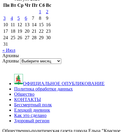
Пн
Вт
Ср
Чт
Пт
Сб
Вс
1
2
3
4
5
6
7
8
9
10
11
12
13
14
15
16
17
18
19
20
21
22
23
24
25
26
27
28
29
30
31
« Июл
Архивы
Архивы
ОФИЦИАЛЬНОЕ ОПУБЛИКОВАНИЕ
Политика обработки данных
Общество
КОНТАКТЫ
Бессмертный полк
Елецкий дневник
Как это сделано
Здоровый регион
Общественно-политическая газета города Ельца "Красное