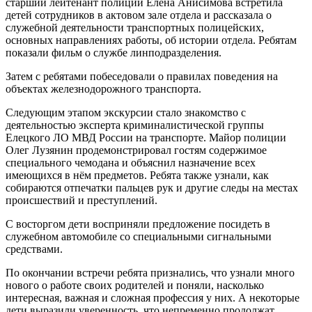
старший лейтенант полиции Елена Анисимова встретила
детей сотрудников в актовом зале отдела и рассказала о
служебной деятельности транспортных полицейских,
основных направлениях работы, об истории отдела. Ребятам
показали фильм о службе линподразделения.
Затем с ребятами побеседовали о правилах поведения на
объектах железнодорожного транспорта.
Следующим этапом экскурсии стало знакомство с
деятельностью эксперта криминалистической группы
Елецкого ЛО МВД России на транспорте. Майор полиции
Олег Лузянин продемонстрировал гостям содержимое
специального чемодана и объяснил назначение всех
имеющихся в нём предметов. Ребята также узнали, как
собираются отпечатки пальцев рук и другие следы на местах
происшествий и преступлений.
С восторгом дети восприняли предложение посидеть в
служебном автомобиле со специальными сигнальными
средствами.
По окончании встречи ребята признались, что узнали много
нового о работе своих родителей и поняли, насколько
интересная, важная и сложная профессия у них. А некоторые
дети выразили уверенность, что непременно продолжат