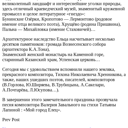
великолепный ландшафт и интереснейшие уголки природы,
здесь отличный краеведческий музей, знаменитый кружевной
промысел и целое литературное «гнездо»:
Бунинские Озёрки, Кропотово — Лермонтово (родовое
имение отца великого поэта), Хрущёво (родина Пришвина),
Пальна — Михайловка (имение Стаховичей)…
Архитектурное наследство Ельца насчитывает несколько
десятков памятников: громада Вознесенского собора
(архитектора К.А.Тона),
Знаменский женский монастырь на Каменной горе,
старинный Казанский храм, Успенская церковь…
Сегодня мы с удовольствием вспомнили нашего земляка,
прекрасного композитора, Тихона Николаевича Хренникова, а
также, наших ушедших поэтов, писателей, композиторов
(В.Горлова, Ю.Ширяева, В.Трубицына, А.Сакелари,
А.Почтарёва, Л.Юсупова…).
В завершении этого замечательного праздника прозвучала
песня композитора Валерия Завального на стихи Татьяны
Лапиной : «Мой город Елец».
Prev Post