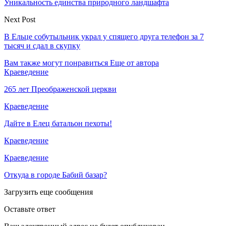
Уникальность единства природного ландшафта
Next Post
В Ельце собутыльник украл у спящего друга телефон за 7
тысяч и сдал в скупку
Вам также могут понравиться
Еще от автора
Краеведение
265 лет Преображенской церкви
Краеведение
Дайте в Елец батальон пехоты!
Краеведение
Краеведение
Откуда в городе Бабий базар?
Загрузить еще сообщения
Оставьте ответ