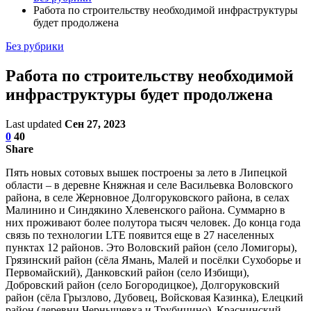
Работа по строительству необходимой инфраструктуры
будет продолжена
Без рубрики
Работа по строительству необходимой
инфраструктуры будет продолжена
Last updated
Сен 27, 2023
0
40
Share
Пять новых сотовых вышек построены за лето в Липецкой
области – в деревне Княжная и селе Васильевка Воловского
района, в селе Жерновное Долгоруковского района, в селах
Малинино и Синдякино Хлевенского района. Суммарно в
них проживают более полутора тысяч человек. До конца года
связь по технологии LTE появится еще в 27 населенных
пунктах 12 районов. Это Воловский район (село Ломигоры),
Грязинский район (сёла Ямань, Малей и посёлки Сухоборье и
Первомайский), Данковский район (село Избищи),
Добровский район (село Богородицкое), Долгоруковский
район (сёла Грызлово, Дубовец, Войсковая Казинка), Елецкий
район (деревни Чернышевка и Трубицино), Краснинский