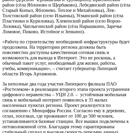
район (сёла Яблоново и Щербаково), Лебедянский район (сёла
Старый Копыл, Яблонево, Теплое и Михайловка), Лев-
Толстовский район (село Ильинка), Усманский район (сёла
Пластинки и Куриловка), Хлевенский район (село Ворон-
Лозовка), Чаплыгинский район (сёла Нарышкино, Заречье
Ломовое, Пиково, Истобное и Зенкино).
«Работа по строительству необходимой инфраструктуры будет
продолжена. На территории региона должны быть
повсеместно доступны качественная сотовая связь и
возможность для выхода в Интернет. Это не роскошь, а
обычный пакет услуг, необходимый для жизни, работы,
учебы, коммуникации», – считает губернатор Липецкой
области Игорь Артамонов.
За неполные два года участия Липецкого филиала ПАО
«Ростелеком» в реализации второго этапа проекта устранения
цифрового неравенства – УЦН 2.0. – устойчивая мобильная
связь и мобильный интернет появились в 35 малых
населенных пунктах региона. Проект реализуется по
соглашению с Минцифры России. Согласно ему в деревнях,
селах, поселках, где проживают от 100 до 500 человек,
устанавливаются базовые станции. Все вышки подключены к
оптоволоконной сети. Благодаря этому гарантированы
стабильный сигнал и высокая скорость передачи данных,