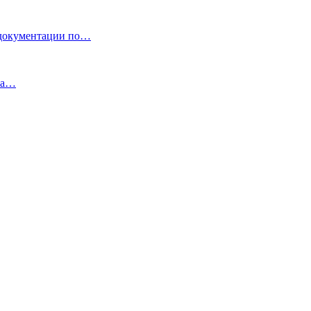
кументации по…
уга…