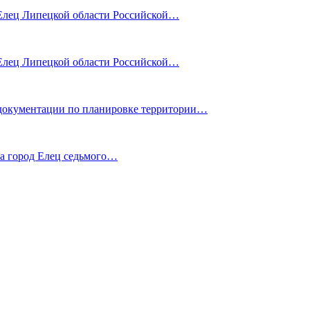
лец Липецкой области Российской…
лец Липецкой области Российской…
ентации по планировке территории…
га город Елец седьмого…