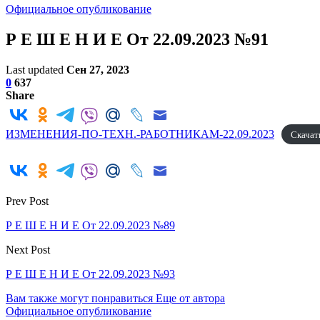
Официальное опубликование
Р Е Ш Е Н И Е От 22.09.2023 №91
Last updated
Сен 27, 2023
0
637
Share
ИЗМЕНЕНИЯ-ПО-ТЕХН.-РАБОТНИКАМ-22.09.2023
Скачат
Prev Post
Р Е Ш Е Н И Е От 22.09.2023 №89
Next Post
Р Е Ш Е Н И Е От 22.09.2023 №93
Вам также могут понравиться
Еще от автора
Официальное опубликование