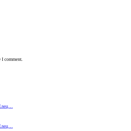
e I comment.
 Елец…
 Елец…