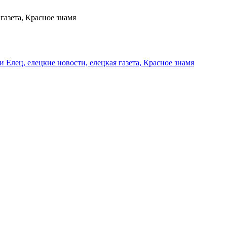
газета, Красное знамя
и Елец, елецкие новости, елецкая газета, Красное знамя