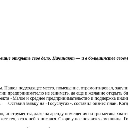
шие открыть свое дело. Начинают — и в большинстве своем 
ы. Нашел подходящее место, помещение, отремонтировал, закупил
нергии предпринимателю не занимать, да еще и желание открыть б
оекта «Малое и среднее предпринимательство и поддержка инд
 Оставил заявку на «Госуслугах», составил бизнес-план. Когд
ло, инструменты, даже на аренду помещения на три месяца хвати
ет тех, кто к ней записался. Скоро у нее появится сменщица. Г