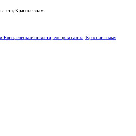
газета, Красное знамя
и Елец, елецкие новости, елецкая газета, Красное знамя