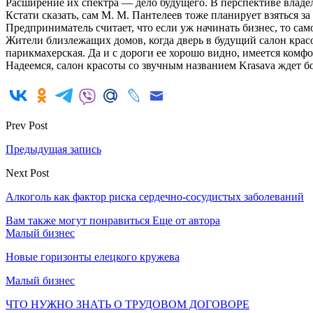
Расширение их спектра — дело будущего. В перспективе владел
Кстати сказать, сам М. М. Пантелеев тоже планирует взяться 
Предприниматель считает, что если уж начинать бизнес, то са
Жители близлежащих домов, когда дверь в будущий салон красо
парикмахерская. Да и с дороги ее хорошо видно, имеется комф
Надеемся, салон красоты со звучным названием Krasava ждет б
Prev Post
Предыдущая запись
Next Post
Алкоголь как фактор риска сердечно-сосудистых заболеваний
Вам также могут понравиться
Еще от автора
Малый бизнес
Новые горизонты елецкого кружева
Малый бизнес
ЧТО НУЖНО ЗНАТЬ О ТРУДОВОМ ДОГОВОРЕ