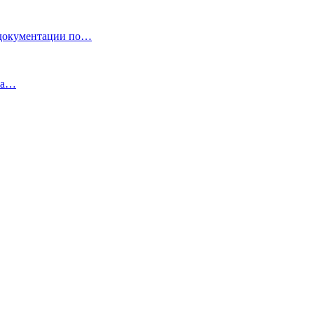
кументации по…
уга…