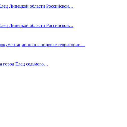
лец Липецкой области Российской…
лец Липецкой области Российской…
ентации по планировке территории…
га город Елец седьмого…