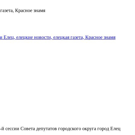
газета, Красное знамя
и Елец, елецкие новости, елецкая газета, Красное знамя
-й сессии Совета депутатов городского округа город Елец