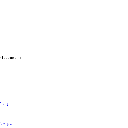
e I comment.
 Елец…
 Елец…