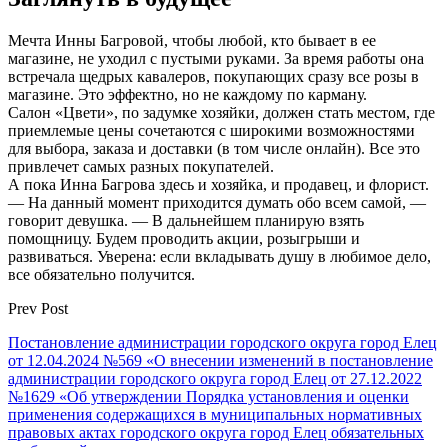
Мечта Инны Багровой, чтобы любой, кто бывает в ее
магазине, не уходил с пустыми руками. За время работы она
встречала щедрых кавалеров, покупающих сразу все розы в
магазине. Это эффектно, но не каждому по карману.
Салон «Цвети», по задумке хозяйки, должен стать местом, где
приемлемые цены сочетаются с широкими возможностями
для выбора, заказа и доставки (в том числе онлайн). Все это
привлечет самых разных покупателей.
А пока Инна Багрова здесь и хозяйка, и продавец, и флорист.
— На данный момент приходится думать обо всем самой, —
говорит девушка. — В дальнейшем планирую взять
помощницу. Будем проводить акции, розыгрыши и
развиваться. Уверена: если вкладывать душу в любимое дело,
все обязательно получится.
Prev Post
Постановление администрации городского округа город Елец
от 12.04.2024 №569 «О внесении изменений в постановление
администрации городского округа город Елец от 27.12.2022
№1629 «Об утверждении Порядка установления и оценки
применения содержащихся в муниципальных нормативных
правовых актах городского округа город Елец обязательных