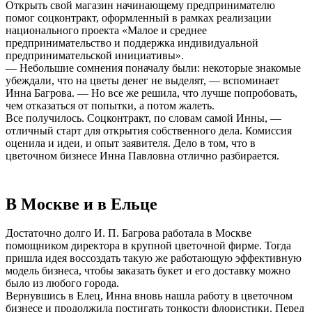
Открыть свой магазин начинающему предпринимателю
помог соцконтракт, оформленный в рамках реализации
национального проекта «Малое и среднее
предпринимательство и поддержка индивидуальной
предпринимательской инициативы».
— Небольшие сомнения поначалу были: некоторые знакомые
убеждали, что на цветы денег не выделят, — вспоминает
Инна Багрова. — Но все же решила, что лучше попробовать,
чем отказаться от попытки, а потом жалеть.
Все получилось. Соцконтракт, по словам самой Инны, —
отличный старт для открытия собственного дела. Комиссия
оценила и идеи, и опыт заявителя. Дело в том, что в
цветочном бизнесе Инна Павловна отлично разбирается.
В Москве и в Ельце
Достаточно долго И. П. Багрова работала в Москве
помощником директора в крупной цветочной фирме. Тогда
пришла идея воссоздать такую же работающую эффективную
модель бизнеса, чтобы заказать букет и его доставку можно
было из любого города.
Вернувшись в Елец, Инна вновь нашла работу в цветочном
бизнесе и продолжила постигать тонкости флористики. Перед