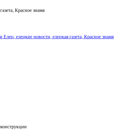
газета, Красное знамя
и Елец, елецкие новости, елецкая газета, Красное знамя
еконструкции