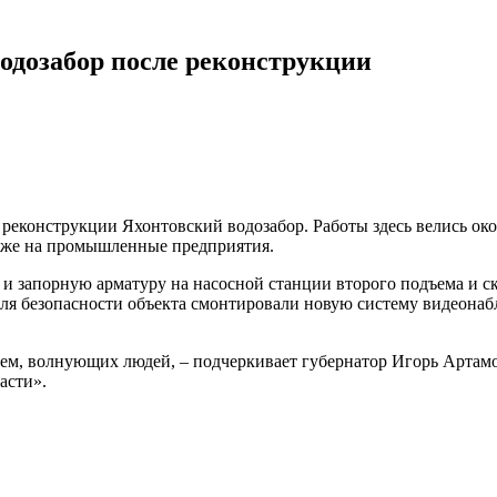
одозабор после реконструкции
еконструкции Яхонтовский водозабор. Работы здесь велись окол
также на промышленные предприятия.
и запорную арматуру на насосной станции второго подъема и ск
Для безопасности объекта смонтировали новую систему видеона
ем, волнующих людей, – подчеркивает губернатор Игорь Артамо
асти».