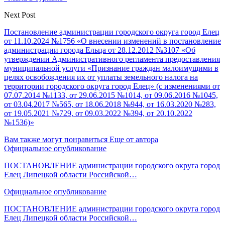
Next Post
Постановление администрации городского округа город Елец
от 11.10.2024 №1756 «О внесении изменений в постановление
администрации города Ельца от 28.12.2012 №3107 «Об
утверждении Административного регламента предоставления
муниципальной услуги «Признание граждан малоимущими в
целях освобождения их от уплаты земельного налога на
территории городского округа город Елец» (с изменениями от
07.07.2014 №1133, от 29.06.2015 №1014, от 09.06.2016 №1045,
от 03.04.2017 №565, от 18.06.2018 №944, от 16.03.2020 №283,
от 19.05.2021 №729, от 09.03.2022 №394, от 20.10.2022
№1536)»
Вам также могут понравиться
Еще от автора
Официальное опубликование
ПОСТАНОВЛЕНИЕ администрации городского округа город
Елец Липецкой области Российской…
Официальное опубликование
ПОСТАНОВЛЕНИЕ администрации городского округа город
Елец Липецкой области Российской…