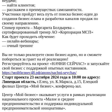
неудачи;
— найти клиентов;
— расскажем о преимуществах самозанятости.
Участники пройдут весь путь от поиска бизнес-идеи до
создания бизнес-плана и разработки каналов продаж по
своему направлению.
Спикер проекта – Маргарита Болдырева –
сертифицированный тренер АО «Корпорация МСП»
Как будет проходить обучение:
— онлайн-вебинары;
— очный тренинг
Вы не только реализуете свою бизнес-идею, но и сможете
побороться за грант на её реализацию!
Регистрируйтесь на проект «НАЧНИ СЕЙЧАС!» и запускайте
свой бизнес с поддержкой опытных наставников.
https://мойбизнес48.рф/anons/nachni-seychas/
Старт проекта 23 октября 2024 года в 10:00 по адресу:
Липецкая область,
г.Елец, ул. К.Маркса, д.15, Елецкий
филиал Центра «Мой бизнес», конференц-зал.
Центр «Мой бизнес» оказывает услуги в рамках реализации
национального проекта «Малое и среднее
предпринимательство и поддержка индивидуальной
предпринимательской инициативы».