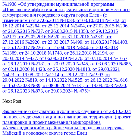
№1938 «Об утверждении муниципальной программы
«Повышение эффективности деятельности органов местного
самоуправления городского округа город Елец» (с
изменениями от 27.06.2014 №1083, от 03.10.2014 №1742, от
16.12.2014 №2264, от 25.12.2014 №2404, от 27.02.2015 №296,
от 21.05.2015 №727, от 26.08.2015 №1353, от 29.12.2015
№2177, от 25.05.2016 №920, от 31.10.2016 №2332, от
27.12.2016 №2920, от 23.03.2017 №499, от 11.08.2017 №1403,
от 25.12.2017 №2261, от 25.04.2018 №644, от 20.08.2018
№1369, от 24.10.2018 №1748, от 26.12.2018 №2194, от
20.03.2019 №427, от 06.08.2019 №1276, от 07.10.2019 №1657,
от 26.12.2019 №2181, от 20.03.2020 №345, от 03.08.2020 №885,
от 02.11.2020 №1428, от 25.12.2020 №1813, от 29.03.2021
№423, от 19.08.2021 №1214,от 28.12.2021 №1993, от
29.04.2022 №819, от 14.10.2022 №1525, от 26.12.2022 №1616,
от 15.02.2023 №39, от 08.06.2023 №131, от 19.09.2023 №220,
от 26.12.2023 №873, от 29.03.2024 № 475)»
Next Post
Заключение о результатах публичных слушаний от 28.10.2024
по проекту документации по планировке территории (проект
планировки и проект межевания) микрорайона
«Александровский» в районе улицы Городская и переулка
Майский в городском округе город Елец