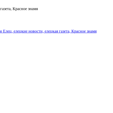
газета, Красное знамя
и Елец, елецкие новости, елецкая газета, Красное знамя