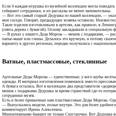
Наталья
Если б каждая игрушка из музейной коллекции могла поведать
Александровна
собирают сотрудники, и их рассказы не менее занимательны.
Селезнева,
— Вот это самый старый Дедушка из нашей коллекции, — указы
заведующая
мои соседи. Говорят, предыдущие хозяева оставили. Неизвестно,
музеем
народных
Такие изделия изготавливали в артелях, как правило, в Ленин
ремесел
(смесь дерева с бумагой). Основу закладывали в специальную ф
и
— В руках у нашего Деда Мороза — мешок с подарками, — расс
промыслов
папье-маше или глины. Делалось это вручную, и потому сказо
Лариса
варианту в других регионах, нередко получались с национальн
Викторовна
Дорохина,
научный
сотрудник
Ватные, пластмассовые, стеклянные
Ирина
Алексеевна
Орехова,
музейный
Артельные Деды Морозы — единственные, у кого шубы желтые, 
смотритель
одежды. И материал изготовления поменялся: вместо прессова
Евдокия
А бумага осталась. Вот в коллекции два представителя «дедмор
Сергеевна
Енаке.
мешок с подарками Дедушка за время странствий где-то потеря
сотрудники музея.
Есть и более привычные нам пластмассовые Деды Морозы. Оди
— Выпускались модели, полые внутри. Это для более удобного
комментирует Ирина Алексеевна.
Миниатюрными бывают не только Снегурочки. Вот Дедушка выс