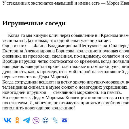
У стеклянных экспонатов-малышей и имена есть — Мороз Иван
Игрушечные соседи
— Когда-то мы кинули клич через объявление в «Красном знам
экспонаты! Да столько, что одной елки уже не хватает.
Одна из них — Фаина Владимировна Шептуховская. Она передала
Екатерина Александровна Борисова, коллекционирующая елоч
снежинка из проволоки, сделанная, по-видимому, солдатом и 
Вообще игрушки четко соотносятся со временем, когда появилис
наш рынок наводнили яркие пластиковые штамповки, увы, лише
душевность, как, к примеру, от самой старой на сегодняшний д
первые советские Деды Морозы).
Когда сотрудники вешают на ветку яркую игрушку-морковку, 
телевидения снимала в музее сюжет о новогодних украшениях. О
новогодней игрушкой — стеклянной морковкой. На память.
Но вернемся к Дедам Морозам. Коллекция пополняется, а сотру
посетителям. И, конечно, не откажутся принять в семейство с
пополнить новогоднюю коллекцию!