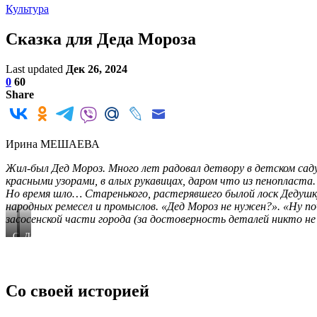
Культура
Сказка для Деда Мороза
Last updated
Дек 26, 2024
0
60
Share
Ирина МЕШАЕВА
Жил-был Дед Мороз. Много лет радовал детвору в детском саду
красными узорами, в алых рукавицах, даром что из пенопласта. 
Но время шло… Старенького, растерявшего былой лоск Дедушку 
народных ремесел и промыслов. «Дед Мороз не нужен?». «Ну по
засосенской части города (за достоверность деталей никто не 
Слева
Деды
направо:
Морозы
кассир
музея
Галина
народных
Алексеевна
ремесел
Со своей историей
Баркова,
и
музейный
промыслов.
смотритель