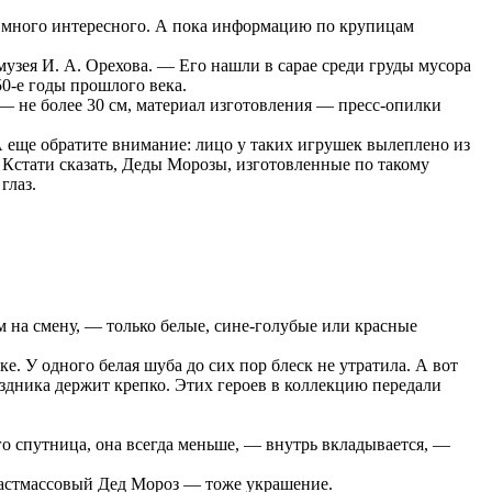
ли много интересного. А пока информацию по крупицам
узея И. А. Орехова. — Его нашли в сарае среди груды мусора
50-е годы прошлого века.
 — не более 30 см, материал изготовления — пресс-опилки
 еще обратите внимание: лицо у таких игрушек вылеплено из
 Кстати сказать, Деды Морозы, изготовленные по такому
глаз.
 на смену, — только белые, сине-голубые или красные
е. У одного белая шуба до сих пор блеск не утратила. А вот
аздника держит крепко. Этих героев в коллекцию передали
о спутница, она всегда меньше, — внутрь вкладывается, —
ластмассовый Дед Мороз — тоже украшение.