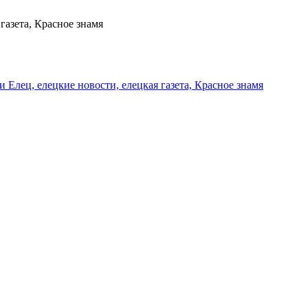
газета, Красное знамя
и Елец, елецкие новости, елецкая газета, Красное знамя