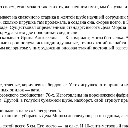
 о своем, если можно так сказать, жизненном пути, мы бы узна
вает на сказочного старика в желтой шубе научный сотрудник м
 сколько игрушка там пролежала, а создана она, скорее всего, в 
граде. Существовал определенный стандарт: высота Деда Мороза
орму, а затем две половинки соединяли.
казывает Ирина Алексеевна. — Как вариант, могла быть елка. А
чные герои получались индивидуальные, точных копий не найти.
ым колоритом: у них художник рисовал этакий восточный разрез 
зеленые, коричневые, бордовые. У тех игрушек, что пришли им
нных опилок — вата.
озовского сообщества» 70-х. Изготовлены на воронежской фабрик
л. Другой, в голубой бумажной шубе, наоборот, свой атрибут пр
н даже в паре со Снегурочкой.
 хранения: убираешь Деда Мороза до следующего праздника, а ег
отой всего 5 см. Его место — на елке. И 10-сантиметровый п