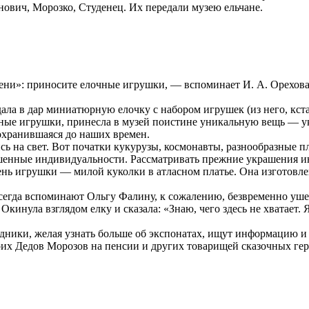
ович, Морозко, Студенец. Их передали музею ельчане.
ени»: приносите елочные игрушки, — вспоминает И. А. Орехова
 в дар миниатюрную елочку с набором игрушек (из него, кстати
ные игрушки, принесла в музей поистине уникальную вещь — у
сохранившаяся до наших времен.
ь на свет. Вот початки кукурузы, космонавты, разнообразные пл
нные индивидуальности. Рассматривать прежние украшения интер
ень игрушки — милой куколки в атласном платье. Она изготовлен
всегда вспоминают Ольгу Фалину, к сожалению, безвременно уш
кинула взглядом елку и сказала: «Знаю, чего здесь не хватает. 
дники, желая узнать больше об экспонатах, ищут информацию и н
воих Дедов Морозов на пенсии и других товарищей сказочных геро