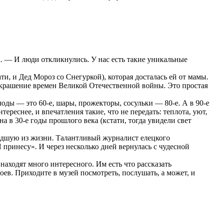
. — И люди откликнулись. У нас есть такие уникальные
, и Дед Мороз со Снегуркой), которая досталась ей от мамы.
крашение времен Великой Отечественной войны. Это простая
оды — это 60-е, шары, прожекторы, сосульки — 80-е. А в 90-е
еснее, и впечатления такие, что не передать: теплота, уют,
а в 30-е годы прошлого века (кстати, тогда увидели свет
едшую из жизни. Талантливый журналист елецкого
Я принесу». И через несколько дней вернулась с чудесной
аходят много интересного. Им есть что рассказать
ев. Приходите в музей посмотреть, послушать, а может, и