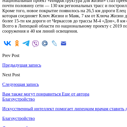
Национальный проект «Инфраструктура для жизни» стал преемни
почти половину сети — 130 км региональных трасс и построи
Кроме того, новое покрытие появилось на 26,5 км дороги Еле
которая соединяет Ключ Жизни и Маяк, 7 км от Ключа Жизни 
более 15-ти км дороги от Черкассов до трассы М-4 «Дон», 8 к
Всего в Липецкой области по национальному проекту с 2019 по
сооружения и 40 км линий освещения.
Prev Post
Предыдущая запись
Next Post
Следующая запись
Вам также могут понравиться
Еще от автора
Благоустройство
Искусственный интеллект помогает липецким врачам ставить д
Благоустройство