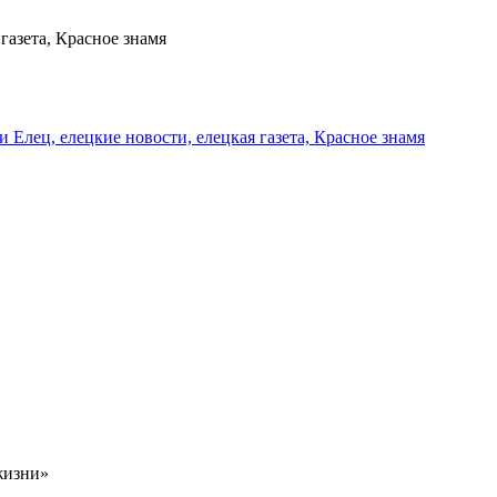
газета, Красное знамя
и Елец, елецкие новости, елецкая газета, Красное знамя
жизни»