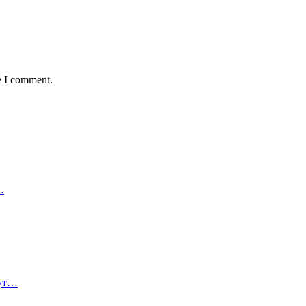
e I comment.
…
дут…