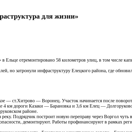
раструктура для жизни»
в Ельце отремонтировано 58 километров улиц, в том числе кап
лей, но затронули инфраструктуру Елецкого района, где обновил
 — ст.Хитрово — Воронец. Участок начинается после поворота 
же 4 км дороги Казаки — Барановка и 3,6 км Елец — Долгоруко
руковском районе.
 реку. Подрядчик построит новую переправу через Воргол чуть в
зопасности, демонтируют. Работы профинансируют в рамках рег