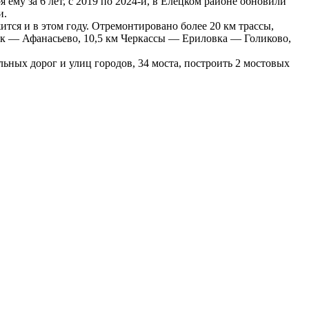
му за 6 лет, с 2019 по 2024-й, в Елецком районе обновили
и.
тся и в этом году. Отремонтировано более 20 км трассы,
як — Афанасьево, 10,5 км Черкассы — Ериловка — Голиково,
ьных дорог и улиц городов, 34 моста, построить 2 мостовых