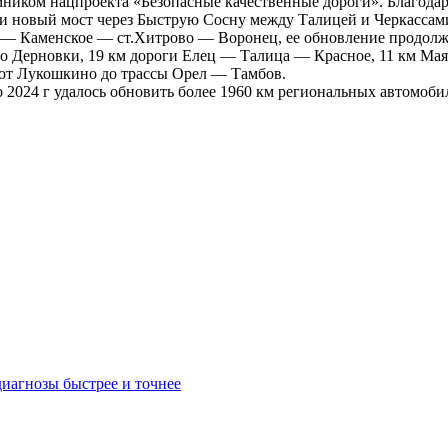
ком нацпроекта «Безопасные качественные дороги». Благодаря е
ли новый мост через Быструю Сосну между Талицей и Черкассам
ц — Каменское — ст.Хитрово — Воронец, ее обновление продолжи
до Дерновки, 19 км дороги Елец — Талица — Красное, 11 км Ма
м от Лукошкино до трассы Орел — Тамбов.
 2024 г удалось обновить более 1960 км региональных автомобил
иагнозы быстрее и точнее