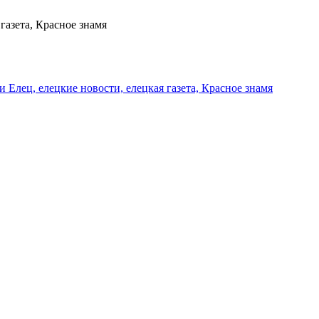
газета, Красное знамя
и Елец, елецкие новости, елецкая газета, Красное знамя