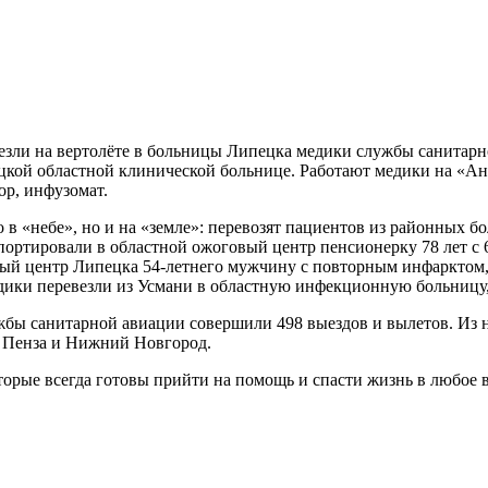
езли на вертолёте в больницы Липецка медики службы санитарн
ой областной клинической больнице. Работают медики на «Анса
ор, инфузомат.
 в «небе», но и на «земле»: перевозят пациентов из районных 
спортировали в областной ожоговый центр пенсионерку 78 лет с
стый центр Липецка 54-летнего мужчину с повторным инфарктом
ики перевезли из Усмани в областную инфекционную больницу, 
ужбы санитарной авиации совершили 498 выездов и вылетов. Из 
, Пенза и Нижний Новгород.
рые всегда готовы прийти на помощь и спасти жизнь в любое 