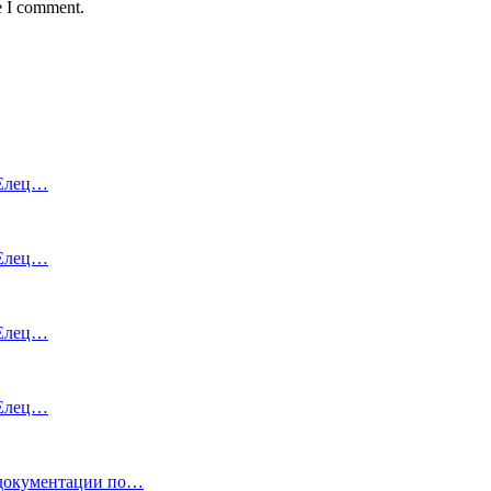
e I comment.
 Елец…
 Елец…
 Елец…
 Елец…
кументации по…