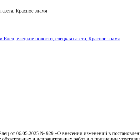
газета, Красное знамя
и Елец, елецкие новости, елецкая газета, Красное знамя
лец от 06.05.2025 № 929 «О внесении изменений в постановлени
е обязательных и исправительных работ и о признании утратив