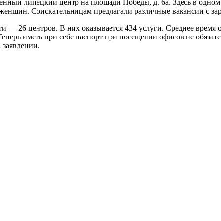
нный липецкий центр на площади Победы, д. 6а. Здесь в одном
женщин. Соискательницам предлагали различные вакансии с зара
и — 26 центров. В них оказывается 434 услуги. Среднее время 
перь иметь при себе паспорт при посещении офисов не обязател
 заявлении.