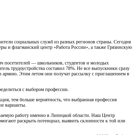
вители социальных служб из разных регионов страны. Сегодня
ры и флагманский центр «Работа России», а также Грязинскую
сяч посетителей — школьников, студентов и молодых
атель трудоустройства составил 78%. Не все выпускники сразу
у в армию. Этим летом они получат рассылку с приглашением в
еделиться с выбором профессии.
кция, тем больше вероятность, что выбранная профессия
ие варианты.
иваемую работу именно в Липецкой области. Наш Центр
омогают раскрыть потенциал, выявить склонности к той или