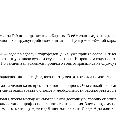
совета РФ по направлению «Кадры». В её состав входят предста
мающихся трудоустройством липчан, — Центр молодёжной карье
24 года по адресу Студгородок, д. 24, уже принял более 50 ты
сех выпускников вузов и ссузов региона. В прошлом году показ
оло 1,5 тысячи выпускников прошлого года отправились на служб
одиагностики — ещё одного инструмента, который помогает опр
мозга человека во время ответов на вопросы. Чем спокойнее реа
 свидетельствовать о стрессе и необходимости рассмотреть друг
словия, чтобы молодёжь смогла найти достойную, хорошо оплач
олько этапов профессионального тестирования. Здесь каждому п
ают», — отметил губернатор Липецкой области Игорь Артамонов.