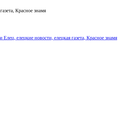
газета, Красное знамя
и Елец, елецкие новости, елецкая газета, Красное знамя