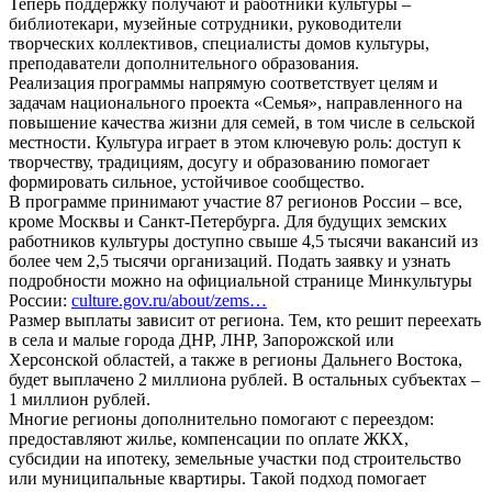
Теперь поддержку получают и работники культуры –
библиотекари, музейные сотрудники, руководители
творческих коллективов, специалисты домов культуры,
преподаватели дополнительного образования.
Реализация программы напрямую соответствует целям и
задачам национального проекта «Семья», направленного на
повышение качества жизни для семей, в том числе в сельской
местности. Культура играет в этом ключевую роль: доступ к
творчеству, традициям, досугу и образованию помогает
формировать сильное, устойчивое сообщество.
В программе принимают участие 87 регионов России – все,
кроме Москвы и Санкт-Петербурга. Для будущих земских
работников культуры доступно свыше 4,5 тысячи вакансий из
более чем 2,5 тысячи организаций. Подать заявку и узнать
подробности можно на официальной странице Минкультуры
России:
culture.gov.ru/about/zems…
Размер выплаты зависит от региона. Тем, кто решит переехать
в села и малые города ДНР, ЛНР, Запорожской или
Херсонской областей, а также в регионы Дальнего Востока,
будет выплачено 2 миллиона рублей. В остальных субъектах –
1 миллион рублей.
Многие регионы дополнительно помогают с переездом:
предоставляют жилье, компенсации по оплате ЖКХ,
субсидии на ипотеку, земельные участки под строительство
или муниципальные квартиры. Такой подход помогает