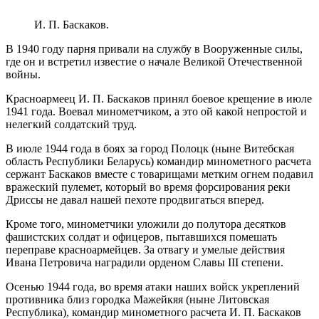
И. П. Баскаков.
В 1940 году парня привали на службу в Вооруженные силы,
где он и встретил известие о начале Великой Отечественной
войны.
Красноармеец И. П. Баскаков принял боевое крещение в июле
1941 года. Воевал минометчиком, а это ой какой непростой и
нелегкий солдатский труд.
В июле 1944 года в боях за город Полоцк (ныне Витебская
область Республики Беларусь) командир минометного расчета
сержант Баскаков вместе с товарищами метким огнем подавил
вражеский пулемет, который во время форсирования реки
Дриссы не давал нашей пехоте продвигаться вперед.
Кроме того, минометчики уложили до полутора десятков
фашистских солдат и офицеров, пытавшихся помешать
переправе красноармейцев. За отвагу и умелые действия
Ивана Петровича наградили орденом Славы III степени.
Осенью 1944 года, во время атаки наших войск укреплений
противника близ городка Мажейкяя (ныне Литовская
Республика), командир минометного расчета И. П. Баскаков