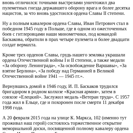
вновь отличился: точными выстрелами уничтожил два
пулеметных гнезда державшего оборону врага и более десятка
нацистов, за что вновь удостоился ордена Славы II степени.
Ну а полным кавалером ордена Славы, Иван Петрович стал в
победном 1945 году в Польше, где в одном из ожесточенных
боев с гитлеровцами наши минометчики, под командой
Баскакова, обратили в прах четыре пулемета и более двадцати
солдат вермахта.
Кроме трех орденов Славы, грудь нашего земляка украшали
ордена Отечественной войны I и II степени, а также медали
«За оборону Ленинграда», «За освобождение Варшавы», «За
взятие Берлина», «За победу над Германией в Великой
Отечественной войне 1941 — 1945 гг.».
Вернувшись домой в 1946 году, И. П. Баскаков трудился
бригадиром в родном колхозе «Красная армия», затем в
совхозе «Елецкий». Заслужил медаль «Ветеран труда». С 1957
года жил в Ельце, где и похоронен после смерти 11 декабря
1998 года.
А 20 февраля 2015 года на улице К. Маркса, 102 (именно тут
проживал наш герой) состоялось торжественное открытие
мемориальной доски, посвященной полному кавалеру ордена