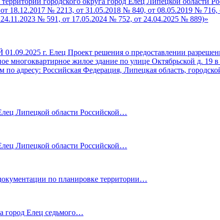
 территории городского округа город Елец Липецкой области Ро
от 18.12.2017 № 2213, от 31.05.2018 № 840, от 08.05.2019 № 716, 
 24.11.2023 № 591, от 17.05.2024 № 752, от 24.04.2025 № 889)»
5 г. Елец Проект решения о предоставлении разрешения н
ое многоквартирное жилое здание по улице Октябрьской д. 19 в
 по адресу: Российская Федерация, Липецкая область, городской
лец Липецкой области Российской…
лец Липецкой области Российской…
ентации по планировке территории…
га город Елец седьмого…