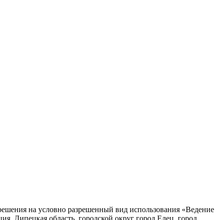
ния на условно разрешенный вид использования «Ведение
ия, Липецкая область, городской округ город Елец, город