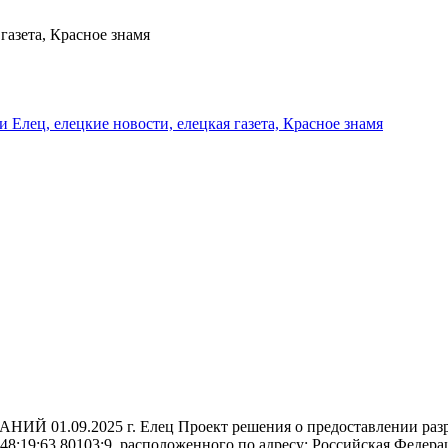
газета, Красное знамя
и Елец, елецкие новости, елецкая газета, Красное знамя
9.2025 г. Елец Проект решения о предоставлении разреше
48:19:63 80103:9, расположенного по адресу: Российская Федерац