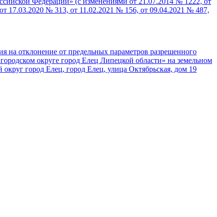
ссийской Федерации» (с изменениями от 21.07.2014 № 1222, от
от 17.03.2020 № 313, от 11.02.2021 № 156, от 09.04.2021 № 487,
а отклонение от предельных параметров разрешенного
 городском округе город Елец Липецкой области» на земельном
 округ город Елец, город Елец, улица Октябрьская, дом 19