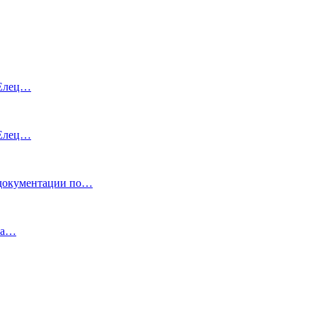
 Елец…
 Елец…
кументации по…
уга…