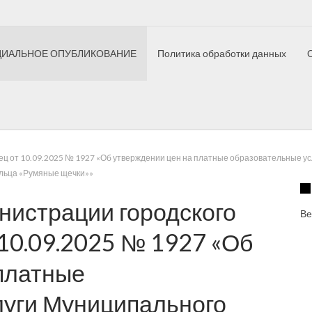
ИАЛЬНОЕ ОПУБЛИКОВАНИЕ
Политика обработки данных
ный полк
Елецкий дневник
Как это сделано
Здоровый ре
лец от 10.09.2025 № 1927 «Об утверждении цен на платные образовательные 
Ельца «Румяные щечки»»
нистрации городского
Ве
 10.09.2025 № 1927 «Об
платные
луги Муниципального