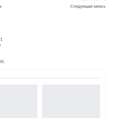
а
Следующая запись
31
и
00,