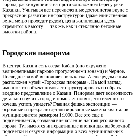
города, раскинувшийся на противоположном берегу реки
Казанки. Учитывая все перечисленные достоинства вкупе с
прекрасной развитой инфраструктурой (даже единственная
ветка метро проходит рядом), цена жилплощади здесь
стремится в высоту — так же, как и стеклянно-бетонные
высотки района.
Городская панорама
В центре Казани есть озера: Кабан (оно окружено
великолепными парково-прогулочными зонами) и Черное.
Последнее зимой выполняет роль катка. А еще рядом с ним
расположен музей «Городская панорама». На мой взгляд,
именно этот объект помогает структурировать и собрать
воедино представление о Казани. Панорама дает возможность
детально изучить город и помогает понять, что именно ты
хочешь успеть увидеть? Главная фишка экспозиции —
огромные и прекрасно детализированные макеты кварталов
муниципалитета размером 1:1000. Все это еще и
подсвечивается, создавая впечатление настоящего живого
города. Тут имеются интер­активные кнопки для выборочной
подсветки и озвучки информации о всех муниципальных