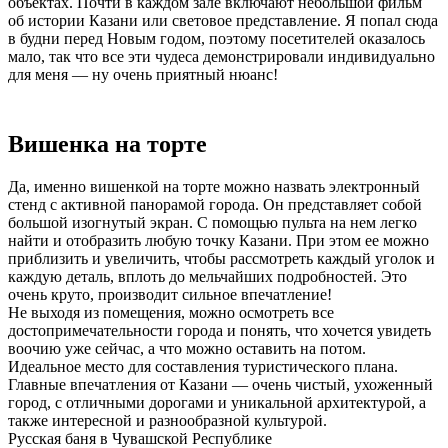
объектах. Почти в каждом зале включают небольшой фильм
об истории Казани или световое представление. Я попал сюда
в будни перед Новым годом, поэтому посетителей оказалось
мало, так что все эти чудеса демонстрировали индивидуально
для меня — ну очень приятный нюанс!
Вишенка на торте
Да, именно вишенкой на торте можно назвать электронный
стенд с активной панорамой города. Он представляет собой
большой изогнутый экран. С помощью пульта на нем легко
найти и отобразить любую точку Казани. При этом ее можно
приблизить и увеличить, чтобы рассмотреть каждый уголок и
каждую деталь, вплоть до мельчайших подробностей. Это
очень круто, производит сильное впечатление!
Не выходя из помещения, можно осмотреть все
достопримечательности города и понять, что хочется увидеть
воочию уже сейчас, а что можно оставить на потом.
Идеальное место для составления туристического плана.
Главные впечатления от Казани — очень чистый, ухоженный
город, с отличными дорогами и уникальной архитектурой, а
также интересной и разнообразной культурой.
Русская баня в Чувашской Республике