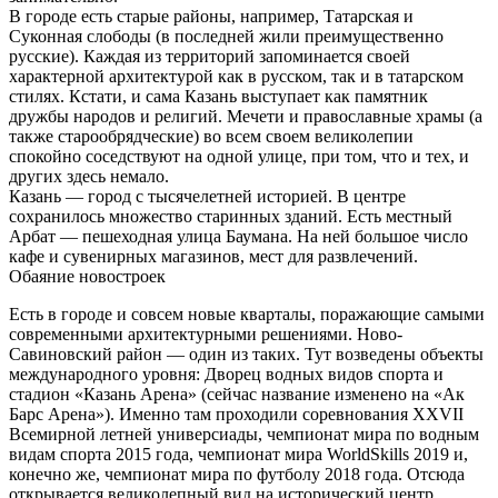
В городе есть старые районы, например, Татарская и
Суконная слободы (в последней жили преимущественно
русские). Каждая из территорий запоминается своей
характерной архитектурой как в русском, так и в татарском
стилях. Кстати, и сама Казань выступает как памятник
дружбы народов и религий. Мечети и православные храмы (а
также старообрядческие) во всем своем великолепии
спокойно соседствуют на одной улице, при том, что и тех, и
других здесь немало.
Казань — город с тысячелетней историей. В центре
сохранилось множество старинных зданий. Есть местный
Арбат — пешеходная улица Баумана. На ней большое число
кафе и сувенирных магазинов, мест для развлечений.
Обаяние новостроек
Есть в городе и совсем новые кварталы, поражающие самыми
современными архитектурными решениями. Ново-
Савиновский район — один из таких. Тут возведены объекты
международного уровня: Дворец водных видов спорта и
стадион «Казань Арена» (сейчас название изменено на «Ак
Барс Арена»). Именно там проходили соревнования XXVII
Всемирной летней универсиады, чемпионат мира по вод­ным
видам спорта 2015 года, чемпионат мира WorldSkills 2019 и,
конечно же, чемпионат мира по футболу 2018 года. Отсюда
открывается великолепный вид на исторический центр