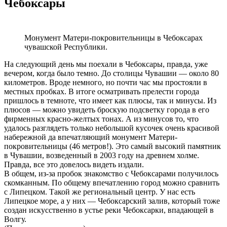
Чебоксары
Монумент Матери-покровительницы в Чебоксарах
чувашской Республики.
На следующий день мы поехали в Чебоксары, правда, уже
вечером, когда было темно. До столицы Чувашии — около 80
километров. Вроде немного, но почти час мы простояли в
местных пробках. В итоге осматривать прелести города
пришлось в темноте, что имеет как плюсы, так и минусы. Из
плюсов — можно увидеть броскую подсветку города в его
фирменных красно-желтых тонах. А из минусов то, что
удалось разглядеть только небольшой кусочек очень красивой
набережной да впечатляющий монумент Матери-
покровительницы (46 метров!). Это самый высокий памятник
в Чувашии, возведенный в 2003 году на древнем холме.
Правда, все это довелось видеть издали.
В общем, из-за пробок знакомство с Чебоксарами получилось
скомканным. По общему впечатлению город можно сравнить
с Липецком. Такой же региональный центр. У нас есть
Липецкое море, а у них — Чебоксарский залив, который тоже
создан искусственно в устье реки Чебоксарки, впадающей в
Волгу.