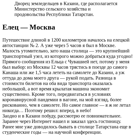
Дворец земледельцев в Казани, где располагается
Министерство сельского хозяйства и
продовольства Республики Татарстан.
Елец — Москва
Путешествие длиной в 1200 километров началось на елецкой
автостанции № 2. А уже через 5 часов я был в Москве.
Малость утомительно, зато наша столица — это крупнейший
транспортный узел, из которого можно добраться куда угодно!
Прямого сообщения из Ельца с Чувашией нет, потому у меня
был выбор: из Москвы 12 часов трястись в поезде до самого
Канаша или же 1,5 часа лететь на самолете до Казани, а уж
оттуда до дома моего друга — рукой подать. Разница в
стоимости билетов на оба вида транспорта оказалась
небольшой, а вот время крылатая машина экономит
существенно. Кроме того, передвигаться в условиях
коронавирусной пандемии в вагоне, на мой взгляд, более
рискованно, чем в самолете. Но самое главное — я ж не летал
никогда… Поэтому решил: вперед, в небо!
Заодно и в Казани побуду, рассмотрю ее повнимательнее.
Заранее через Интернет нашел и заказал здесь гостиницу.
Ранее мне уже доводилось бывать в столице Татарстана еще в
студенческие годы — на научной конференции.