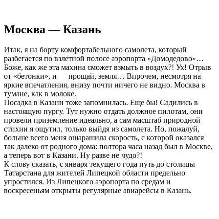
Москва — Казань
Итак, я на борту комфортабельного самолета, который
разбегается по взлетной полосе аэропорта «Домодедово»…
Боже, как же эта махина сможет взмыть в воздух?! Ух! Отрыв
от «бетонки», и — прощай, земля… Впрочем, несмотря на
яркие впечатления, внизу почти ничего не видно. Москва в
тумане, как в молоке.
Посадка в Казани тоже запомнилась. Еще бы! Садились в
настоящую пургу. Тут нужно отдать должное пилотам, они
провели приземление идеально, а сам масштаб природной
стихии я ощутил, только выйдя из самолета. Но, пожалуй,
больше всего меня ошарашила скорость, с которой оказался
так далеко от родного дома: полтора часа назад был в Москве,
а теперь вот в Казани. Ну разве не чудо?!
К слову сказать, с января текущего года путь до столицы
Татарстана для жителей Липецкой области предельно
упростился. Из Липецкого аэропорта по средам и
воскресеньям открыты регулярные авиарейсы в Казань.