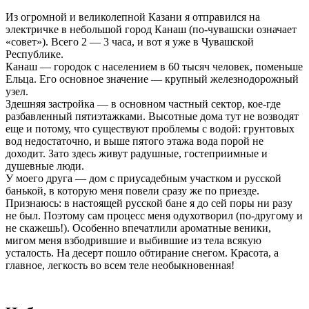
Из огромной и великолепной Казани я отправился на
электричке в небольшой город Канаш (по-чувашски означает
«совет»). Всего 2 — 3 часа, и вот я уже в Чувашской
Республике.
Канаш — городок с населением в 60 тысяч человек, поменьше
Ельца. Его основное значение — крупный железнодорожный
узел.
Здешняя застройка — в основном частный сектор, кое-где
разбавленный пятиэтажками. Высотные дома тут не возводят
еще и потому, что существуют проблемы с водой: грунтовых
вод недостаточно, и выше пятого этажа вода порой не
доходит. Зато здесь живут радушные, гостеприимные и
душевные люди.
У моего друга — дом с приусадебным участком и русской
банькой, в которую меня повели сразу же по приезде.
Признаюсь: в настоящей русской бане я до сей поры ни разу
не был. Поэтому сам процесс меня одухотворил (по-другому и
не скажешь!). Особенно впечатлили ароматные веники,
мигом меня взбодрившие и выбившие из тела всякую
усталость. На десерт пошло обтирание снегом. Красота, а
главное, легкость во всем теле необыкновенная!