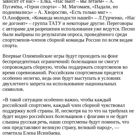
зависит от нас» – Ёлка, «Нас бьют – мы летаем» – А.
Пугачёва, «Герои спорта» – М. Магомаев, «Падали, но
поднимались» – А. Хворостян, «Есть только миг» –
О.Анофриев, «Команда молодости нашей» – Л.Гурченко, «Нас
не догонят» – группа ТАТУ и некоторые другие. Переговоры
с авторами для разрешения использования уже ведутся. Песни
были выбраны по результатам опроса, проведённого среди
спортсменов-членов сборной команды России по всем видам
спорта.
Впервые Олимпийские игры будут проходить на фоне
беспрецедентных ограничений: болельщики не смогут
сопровождать сборную, чтобы поддержать спортсменов во
время соревнований. Российским спортсменам придется
особенно нелегко, ведь они будут выступать в условиях
двухлетнего запрета на использование национальных
символов.
«В такой ситуации особенно важно, чтобы каждый
российский спортсмен, каждый член сборной чувствовал
поддержку всей страны. И, несмотря на то что на трибунах не
будет видно российских болельщиков с флагами и не будет
слышна русская речь, наши спортсмены будут помнить, что
они представляют великую страну, великий народ», —
отметила Елена Исинбаева.