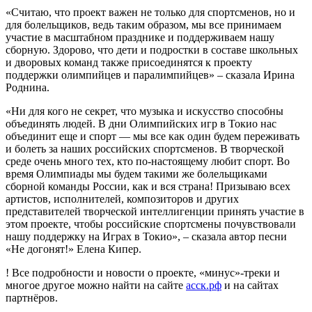
«Считаю, что проект важен не только для спортсменов, но и
для болельщиков, ведь таким образом, мы все принимаем
участие в масштабном празднике и поддерживаем нашу
сборную. Здорово, что дети и подростки в составе школьных
и дворовых команд также присоединятся к проекту
поддержки олимпийцев и паралимпийцев» – сказала Ирина
Роднина.
«Ни для кого не секрет, что музыка и искусство способны
объединять людей. В дни Олимпийских игр в Токио нас
объединит еще и спорт — мы все как один будем переживать
и болеть за наших российских спортсменов. В творческой
среде очень много тех, кто по-настоящему любит спорт. Во
время Олимпиады мы будем такими же болельщиками
сборной команды России, как и вся страна! Призываю всех
артистов, исполнителей, композиторов и других
представителей творческой интеллигенции принять участие в
этом проекте, чтобы российские спортсмены почувствовали
нашу поддержку на Играх в Токио», – сказала автор песни
«Не догонят!» Елена Кипер.
! Все подробности и новости о проекте, «минус»-треки и
многое другое можно найти на сайте
асск.рф
и на сайтах
партнёров.