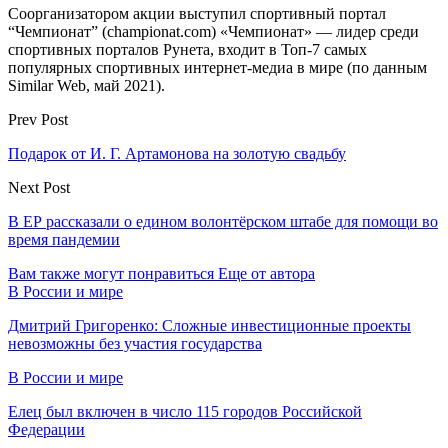
Соорганизатором акции выступил спортивный портал
“Чемпионат” (championat.com) «Чемпионат» — лидер среди
спортивных порталов Рунета, входит в Топ-7 самых
популярных спортивных интернет-медиа в мире (по данным
Similar Web, май 2021).
Prev Post
Подарок от И. Г. Артамонова на золотую свадьбу
Next Post
В ЕР рассказали о едином волонтёрском штабе для помощи во
время пандемии
Вам также могут понравиться
Еще от автора
В России и мире
Дмитрий Григоренко: Сложные инвестиционные проекты
невозможны без участия государства
В России и мире
Елец был включен в число 115 городов Российской
Федерации