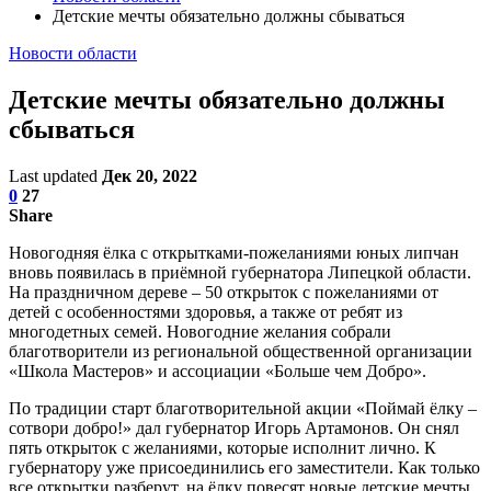
Детские мечты обязательно должны сбываться
Новости области
Детские мечты обязательно должны
сбываться
Last updated
Дек 20, 2022
0
27
Share
Новогодняя ёлка с открытками-пожеланиями юных липчан
вновь появилась в приёмной губернатора Липецкой области.
На праздничном дереве – 50 открыток с пожеланиями от
детей с особенностями здоровья, а также от ребят из
многодетных семей. Новогодние желания собрали
благотворители из региональной общественной организации
«Школа Мастеров» и ассоциации «Больше чем Добро».
По традиции старт благотворительной акции «Поймай ёлку –
сотвори добро!» дал губернатор Игорь Артамонов. Он снял
пять открыток с желаниями, которые исполнит лично. К
губернатору уже присоединились его заместители. Как только
все открытки разберут, на ёлку повесят новые детские мечты.