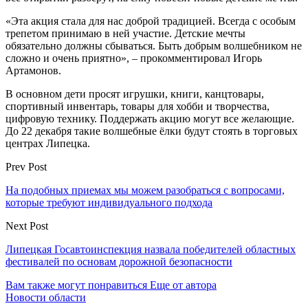
«Эта акция стала для нас доброй традицией. Всегда с особым
трепетом принимаю в ней участие. Детские мечты
обязательно должны сбываться. Быть добрым волшебником не
сложно и очень приятно», – прокомментировал Игорь
Артамонов.
В основном дети просят игрушки, книги, канцтовары,
спортивный инвентарь, товары для хобби и творчества,
цифровую технику. Поддержать акцию могут все желающие.
До 22 декабря такие волшебные ёлки будут стоять в торговых
центрах Липецка.
Prev Post
На подобных приемах мы можем разобраться с вопросами,
которые требуют индивидуального подхода
Next Post
Липецкая Госавтоинспекция назвала победителей областных
фестивалей по основам дорожной безопасности
Вам также могут понравиться
Еще от автора
Новости области