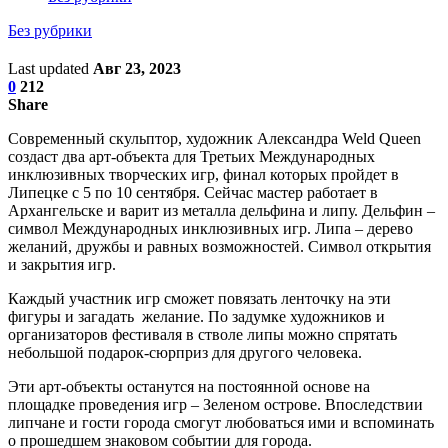
Без рубрики
Last updated
Авг 23, 2023
0
212
Share
Современный скульптор, художник Александра Weld Queen
создаст два арт-объекта для Третьих Международных
инклюзивных творческих игр, финал которых пройдет в
Липецке с 5 по 10 сентября. Сейчас мастер работает в
Архангельске и варит из металла дельфина и липу. Дельфин –
символ Международных инклюзивных игр. Липа – дерево
желаний, дружбы и равных возможностей. Символ открытия
и закрытия игр.
Каждый участник игр сможет повязать ленточку на эти
фигуры и загадать желание. По задумке художников и
организаторов фестиваля в стволе липы можно спрятать
небольшой подарок-сюрприз для другого человека.
Эти арт-объекты останутся на постоянной основе на
площадке проведения игр – Зеленом острове. Впоследствии
липчане и гости города смогут любоваться ими и вспоминать
о прошедшем знаковом событии для города.