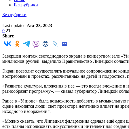
Без рубрики
Без рубрики
Last updated
Авг 23, 2023
0
21
Share
Завершен монтаж светодиодного экрана в концертном зале «Унио
миллионов рублей, выделило Правительство Липецкой области
Экран позволит осуществлять визуальное сопровождение конц
востребован в проектах, рассчитанных на детей и подростков, 
«Развитие культуры, вложения в нее — это всегда вложение в
разнообразят программу», — сказал губернатор Липецкой обла
Ранее в «Унионе» была возможность добавить в музыкальную п
сцене находятся люди: свет проектора негативно влияет на зре
исходного изображения.
«Можно сказать, что Липецкая филармония сделала ещё один ша
есть планы использовать искусственный интеллект для создан