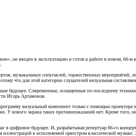
н», он введен в эксплуатацию и готов к работе в новом, 66-м к
.
ертов, музыкальных спектаклей, торжественных мероприятий, л
потому что для этой категории слушателей визуальная составляю
 наше будущее. Современные, оснащенные по последнему техники
сти Игорь Артамонов.
рограмму визуальный компонент только с помощью проектора на 
ние. У нового экрана таких противопоказаний нет. Кроме того, он
г в цифровое будущее. И, разрабатывая репертуар 66-го концер
ия иллюстраций к исполняемой оркестром классической музыке. 