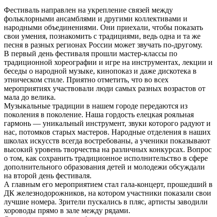
Фестиваль направлен на укрепление связей между
фольклорными ансамблями и другими коллективами и
народными объединениями. Они приехали, чтобы показать
свои умения, познакомить с традициями, ведь одна и та же
песня в разных регионах России может звучать по-другому.
В первый день фестиваля прошли мастер-классы по
традиционной хореографии и игре на инструментах, лекции и
беседы о народной музыке, кинопоказ и даже дискотека в
этническом стиле. Приятно отметить, что во всех
мероприятиях участвовали люди самых разных возрастов от
мала до велика.
Музыкальные традиции в нашем городе передаются из
поколения в поколение. Наша гордость елецкая рояльная
гармонь — уникальный инструмент, звуки которого радуют и
нас, потомков старых мастеров. Народные отделения в наших
школах искусств всегда востребованы, а ученики показывают
высокий уровень творчества на различных конкурсах. Вопрос
о том, как сохранить традиционное исполнительство в сфере
дополнительного образования детей и молодежи обсуждали
на второй день фестиваля.
А главным его мероприятием стал гала-концерт, прошедший в
ДК железнодорожников, на котором участники показали свои
лучшие номера. Зрители пускались в пляс, артисты заводили
хороводы прямо в зале между рядами.