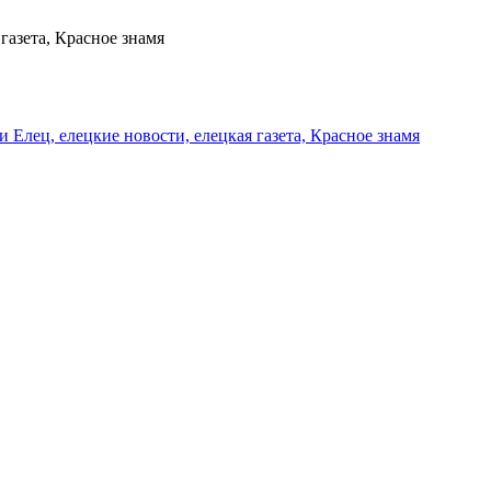
газета, Красное знамя
и Елец, елецкие новости, елецкая газета, Красное знамя