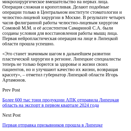
микрохирургическое вмешательство на нервах лица.
Операция сложная и кропотливая. Делают подобные
операции только в Центральном институте стоматологии и
челюстно-лицевой хирургии в Москве. В результате четырех
часов филигранной работы челюстно-лицевым хирургом
Сомовой М.М. и её ассистентом Самариной С.А. были
созданы условия для восстановления работы мышц лица.
Первая нейропластическая операция на лице в Липецкой
области прошла успешно.
«Это станет значимым шагом в дальнейшем развитии
пластической хирургии в регионе. Липецкие специалисты
теперь не только борются за здоровье и жизни своих
пациентов, но и улучшают качество их жизни, возвращая
красоту», – отметил губернатор Липецкой области Игорь
Артамонов.
Prev Post
Более 600 тыс тонн продукции АПК отправила Липецкая
область на экспорт в первом квартале 2024 года
Next Post
Первая отправка призывников прошла в Липецке