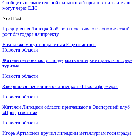
Сообщить о сомнительной финансовой организации липчане
могут через ЕДС
Next Post
Предприятия Липецкой области показывают экономический
рост благодаря нацпроекту
Вам также могут понравиться
Еще от автора
Новости области
Жители региона могут поддержать липецкие проекты в сфере
туризма
Новости области
Завершился шестой поток липецкой «Школы фермера»
Новости области
Жителей Липецкой области приглашают в Экспертный клуб
«Профразвития»
Новости области
Игорь Артамонов вручил липецким металлургам госнаграды