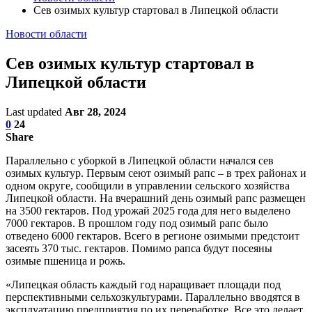
Сев озимых культур стартовал в Липецкой области
Новости области
Сев озимых культур стартовал в
Липецкой области
Last updated
Авг 28, 2024
0
24
Share
Параллельно с уборкой в Липецкой области начался сев
озимых культур. Первым сеют озимый рапс – в трех районах и
одном округе, сообщили в управлении сельского хозяйства
Липецкой области. На вчерашний день озимый рапс размещен
на 3500 гектаров. Под урожай 2025 года для него выделено
7000 гектаров. В прошлом году под озимый рапс было
отведено 6000 гектаров. Всего в регионе озимыми предстоит
засеять 370 тыс. гектаров. Помимо рапса будут посеяны
озимые пшеница и рожь.
«Липецкая область каждый год наращивает площади под
перспективными сельхозкультурами. Параллельно вводятся в
эксплуатацию предприятия по их переработке. Все это делает