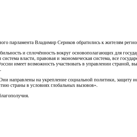
ного парламента Владимир Сериков обратились к жителям регио
абильность и сплочённость вокруг основополагающих для госуд
 система власти, правовая и экономическая система, все госуд
ссии имеет возможность участвовать в управлении страной, выр
.
Они направлены на укрепление социальной политики, защиту и
итию страны в условиях глобальных вызовов».
благополучия.