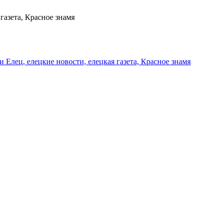
газета, Красное знамя
и Елец, елецкие новости, елецкая газета, Красное знамя