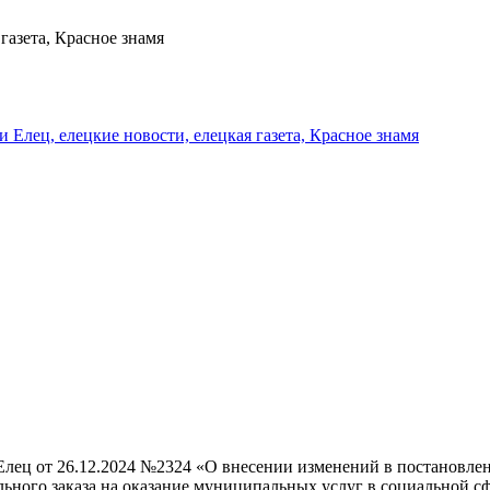
газета, Красное знамя
и Елец, елецкие новости, елецкая газета, Красное знамя
лец от 26.12.2024 №2324 «О внесении изменений в постановлени
ого заказа на оказание муниципальных услуг в социальной сфе