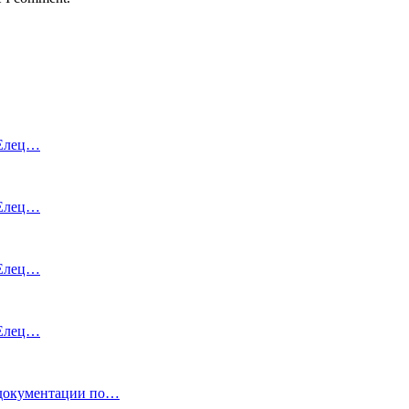
 Елец…
 Елец…
 Елец…
 Елец…
кументации по…