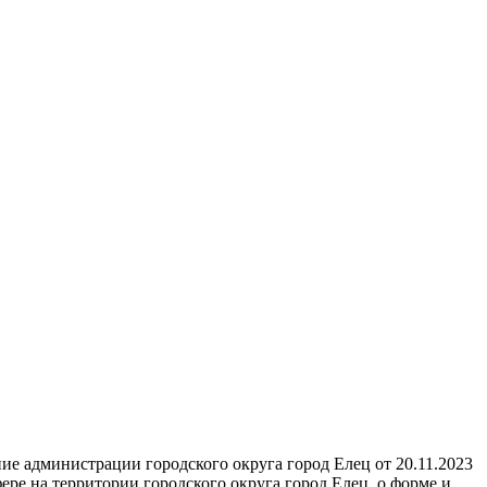
е администрации городского округа город Елец от 20.11.2023
ре на территории городского округа город Елец, о форме и