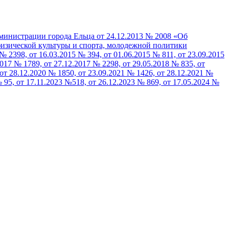
министрации города Ельца от 24.12.2013 № 2008 «Об
физической культуры и спорта, молодежной политики
№ 2398, от 16.03.2015 № 394, от 01.06.2015 № 811, от 23.09.2015
2017 № 1789, от 27.12.2017 № 2298, от 29.05.2018 № 835, от
 от 28.12.2020 № 1850, от 23.09.2021 № 1426, от 28.12.2021 №
№ 95, от 17.11.2023 №518, от 26.12.2023 № 869, от 17.05.2024 №