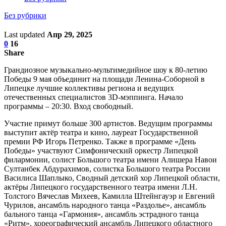
Без рубрики
Last updated
Апр 29, 2025
0
16
Share
Грандиозное музыкально-мультимедийное шоу к 80-летию
Победы 9 мая объединит на площади Ленина-Соборной в
Липецке лучшие коллективы региона и ведущих
отечественных специалистов 3D-мэппинга. Начало
программы – 20:30. Вход свободный.
Участие примут больше 300 артистов. Ведущим программы
выступит актёр театра и кино, лауреат Государственной
премии РФ Игорь Петренко. Также в программе «День
Победы» участвуют Симфонический оркестр Липецкой
филармонии, солист Большого театра имени Алишера Навои
Султанбек Абдурахимов, солистка Большого театра России
Василиса Шаплыко, Сводный детский хор Липецкой области,
актёры Липецкого государственного театра имени Л.Н.
Толстого Вячеслав Михеев, Камилла Штейнгауэр и Евгений
Чурилов, ансамбль народного танца «Раздолье», ансамбль
бального танца «Гармония», ансамбль эстрадного танца
«Ритм», хореографический ансамбль Липецкого областного