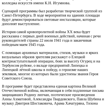
колледжа искусств имени К.Н. Игумнова.
Сценарий программы был разработан творческой группой из
Санкт-Петербурга. В ходе мероприятия на зданиях площади
будут демонстрироваться световые инсталляции, которые
дополнят выступление.
История самой кровопролитной войны XX века будет
рассказана с первых дней военных действий, начиная с речи
руководителей страны 22 июля 1941 года и заканчивая
победным маем 1945 года.
С помощью архивных материалов, стихов, музыки и ярких
визуальных образов зрителям расскажут о Елецкой
контрнаступательной операции, боях за высоту Огурец и на
Тербунсом рубеже, о вкладе предприятий Липецка и
Липецкой лётной школы в победу, о героизме наших
земляков, многие из которых были удостоены звания Героя
Советского Союза.
В программе будет представлена единая картина Великой
Отечественной войны, включающая в себя подлинные письма
защищавших Родину липчан, поэтические произведения
Анны Ахматовой, Александра Твардовского, Павла Шубина и
музыку Дмитрия Шостаковича, Арама Хачатуряна, Тихона