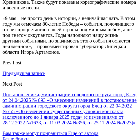
Хренникова. Также будут показаны хореографические номера
и военные песни.
«9 мая – не просто день в истории, а величайшая дата. В этом
году мы отмечаем 80-летие Победы – события, положившего
отсчет процветанию нашей страны под мирным небом, а не
под гнетом оккупантов. Годы наполняют нашу жизнь
другими событиями, но значимость этого события остается
неизменной», – прокомментировал губернатор Липецкой
области Игорь Артамонов.
Prev Post
Предыдущая запись
Next Post
Постановление администрации городского округа город Елец
от 24.04.2025 № 893 «О внесении изменений в постановление
администрации городского округа город Елец от 22.04.2022
№755 «Об изменении существенных условий контракта,
заключенного до 1 января 2025 года» (с изменениями от
28.12.2022 №1633, от 11.03.2024 №356, от 25.11.2024 №2023)»
Вам также могут понравиться
Еще от автора
Без рубрики